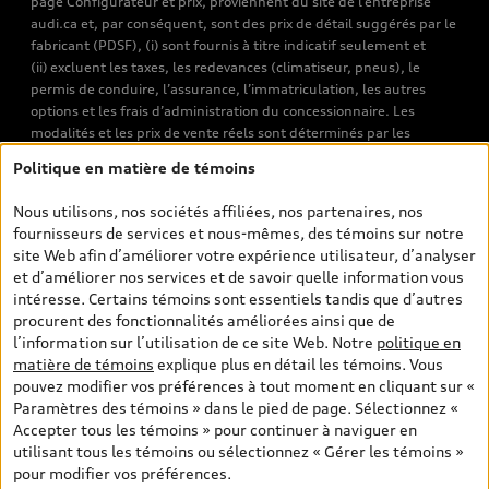
page Configurateur et prix, proviennent du site de l’entreprise
audi.ca et, par conséquent, sont des prix de détail suggérés par le
fabricant (PDSF), (i) sont fournis à titre indicatif seulement et
(ii) excluent les taxes, les redevances (climatiseur, pneus), le
permis de conduire, l’assurance, l’immatriculation, les autres
options et les frais d’administration du concessionnaire. Les
modalités et les prix de vente réels sont déterminés par les
concessionnaires. Les prix indiqués sur les pages de recherche de
Politique en matière de témoins
véhicules neufs et d’occasion sont les prix de vente établis par les
concessionnaires et incluent les frais applicables, tels que les frais
Nous utilisons, nos sociétés affiliées, nos partenaires, nos
de transport et d’inspection de prélivraison, les taxes
fournisseurs de services et nous-mêmes, des témoins sur notre
environnementales (pour les véhicules neufs) et les frais
site Web afin d’améliorer votre expérience utilisateur, d’analyser
d’administration des concessionnaires. Toutefois, les taxes de
et d’améliorer nos services et de savoir quelle information vous
vente sont exclues. Veuillez noter que les prix de l’estimateur de
intéresse. Certains témoins sont essentiels tandis que d’autres
versements sont des PDSF s’il a été consulté au moyen de l’onglet
procurent des fonctionnalités améliorées ainsi que de
Configurateur et prix (à titre indicatif). Toutefois, s’il a été
l’information sur l’utilisation de ce site Web. Notre
politique en
consulté à partir des pages de recherche de véhicules neufs et
matière de témoins
explique plus en détail les témoins. Vous
d’occasion, les prix indiqués sont des prix de vente (prix de vente
pouvez modifier vos préférences à tout moment en cliquant sur «
réels). Sur les pages de renseignements généraux sur les
Paramètres des témoins » dans le pied de page. Sélectionnez «
véhicules, les modèles sont montrés à titre indicatif seulement,
Accepter tous les témoins » pour continuer à naviguer en
avec des caractéristiques qui peuvent ne pas être offertes sur les
utilisant tous les témoins ou sélectionnez « Gérer les témoins »
modèles canadiens. Malgré les efforts déployés pour assurer
pour modifier vos préférences.
l’exactitude de ces renseignements, des erreurs peuvent survenir