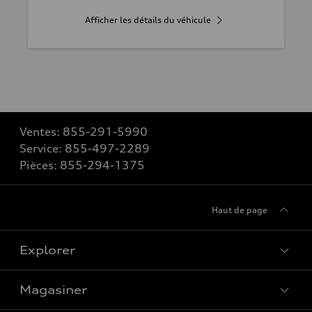
Afficher les détails du véhicule
Ventes:
855-291-5990
Service:
855-497-2289
Pièces:
855-294-1375
Haut de page
Explorer
Magasiner
Voir tous les modèles