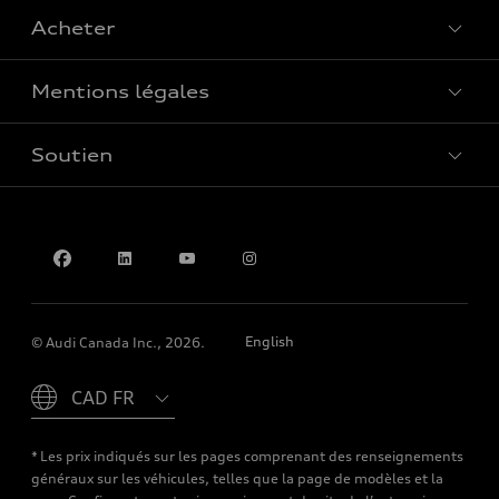
Acheter
Offres spéciales
Mentions légales
Réserver un essai routier
Soutien
Confidentialité
Pour nous joindre
English
© Audi Canada Inc., 2026.
Please select country
* Les prix indiqués sur les pages comprenant des renseignements
généraux sur les véhicules, telles que la page de modèles et la