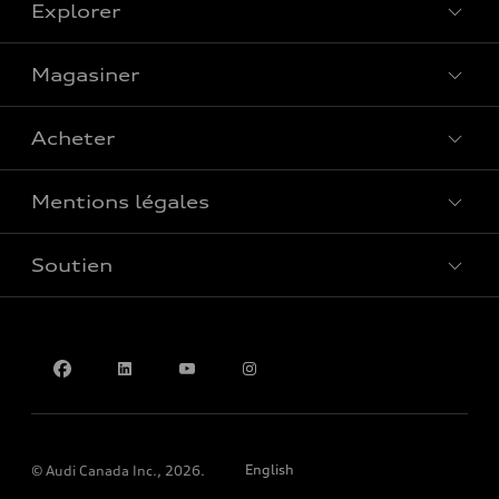
Explorer
Magasiner
Voir tous les modèles
Acheter
Offres spéciales
Mentions légales
Réserver un essai routier
Soutien
Confidentialité
Pour nous joindre
English
© Audi Canada Inc., 2026.