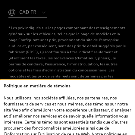
Please select country
* Les prix indiqués sur les pages comprenant des renseignements
généraux sur les véhicules, telles que la page de modèles et la
page Configurateur et prix, proviennent du site de l’entreprise
audi.ca et, par conséquent, sont des prix de détail suggérés par le
fabricant (PDSF), (i) sont fournis à titre indicatif seulement et
(ii) excluent les taxes, les redevances (climatiseur, pneus), le
permis de conduire, l’assurance, l’immatriculation, les autres
options et les frais d’administration du concessionnaire. Les
modalités et les prix de vente réels sont déterminés par les
concessionnaires. Les prix indiqués sur les pages de recherche de
Politique en matière de témoins
véhicules neufs et d’occasion sont les prix de vente établis par les
concessionnaires et incluent les frais applicables, tels que les frais
Nous utilisons, nos sociétés affiliées, nos partenaires, nos
de transport et d’inspection de prélivraison, les taxes
fournisseurs de services et nous-mêmes, des témoins sur notre
environnementales (pour les véhicules neufs) et les frais
site Web afin d’améliorer votre expérience utilisateur, d’analyser
d’administration des concessionnaires. Toutefois, les taxes de
et d’améliorer nos services et de savoir quelle information vous
vente sont exclues. Veuillez noter que les prix de l’estimateur de
intéresse. Certains témoins sont essentiels tandis que d’autres
versements sont des PDSF s’il a été consulté au moyen de l’onglet
procurent des fonctionnalités améliorées ainsi que de
Configurateur et prix (à titre indicatif). Toutefois, s’il a été
l’information sur l’utilisation de ce site Web. Notre
politique en